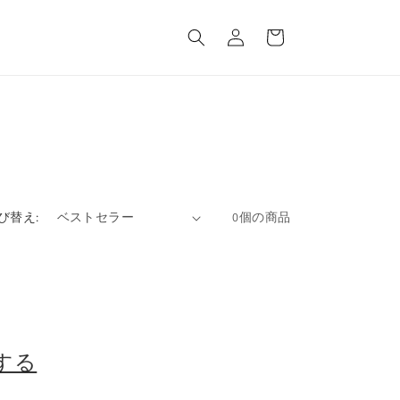
ロ
カ
グ
ー
イ
ト
ン
び替え:
0個の商品
する