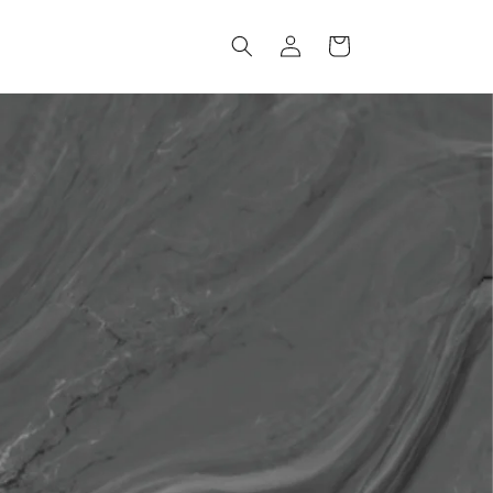
ロ
カ
グ
ー
イ
ト
ン