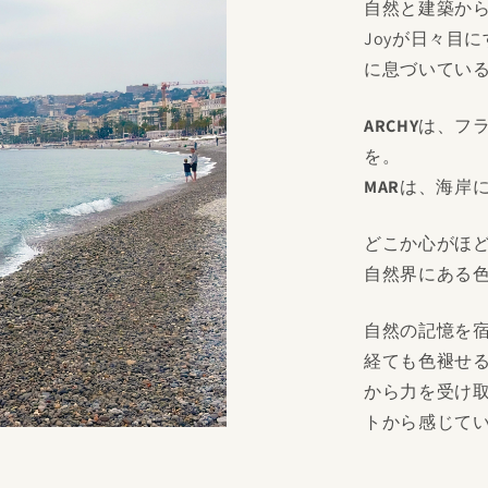
自然と建築か
Joyが日々目
に息づいてい
ARCHY
は、フ
を。
MAR
は、海岸
どこか心がほ
自然界にある
自然の記憶を
経ても色褪せる
から力を受け
トから感じて