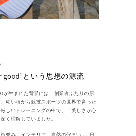
Y
 for good”という思想の源流
STUDIOが生まれた背景には、創業者ふたりの原
す。幼い頃から競技スポーツの世界で育った
の厳しいトレーニングの中で、「美しさが心
を深く理解していました。
、街並み、インテリア、自然の佇まい——日