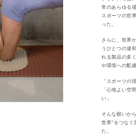
常のあらゆる場
スポーツの世
った。
さらに、世界
うひとつの違
れる製品の多
や環境への配
「スポーツの
「心地よい空
い」
そんな願いから
世界”をつなぐ架
た。