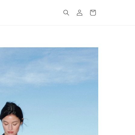
ロ
カ
グ
ー
イ
ト
ン