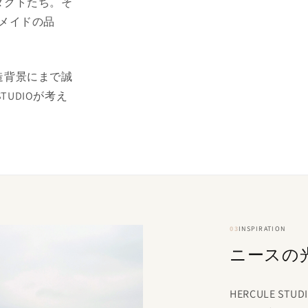
ダクトたち。そ
メイドの品
造背景にまで誠
TUDIOが考え
03
INSPIRATION
ニースの
HERCULE 