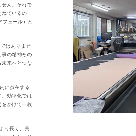
ません。それで
委ねているの
ヴォアフェール）
と
ハウ”ではありませ
仕事の精神その
ら未来へとつな
、国内に点在する
す。効率化では
間をかけて一枚
より長く、美